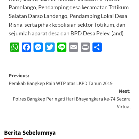
Pamolango, Pendamping desa kecamatan Totikum
Selatan Darso Landengo, Pendamping Lokal Desa
Risna, serta pihak kepolisian sektor Totikum, dan
sejumlah aparat desa dan BPD Desa Peley. (and)
WhatsApp
Facebook
Messenger
Twitter
Line
Email
Print
Share
Post
Previous:
Pemkab Bangkep Raih WTP atas LKPD Tahun 2019
navigation
Next:
Polres Bangkep Peringati Hari Bhayangkara ke-74 Secara
Virtual
Berita Sebelumnya