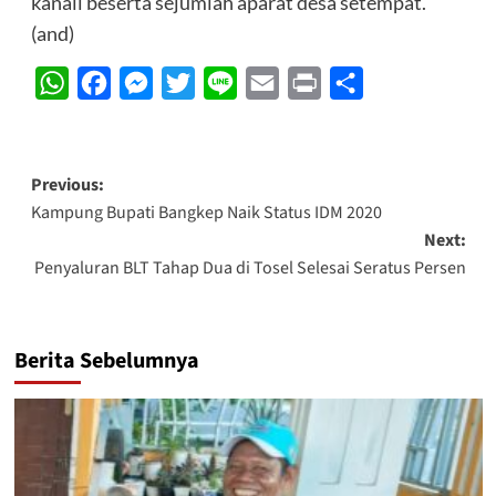
kanali beserta sejumlah aparat desa setempat.
(and)
WhatsApp
Facebook
Messenger
Twitter
Line
Email
Print
Share
Post
Previous:
Kampung Bupati Bangkep Naik Status IDM 2020
navigation
Next:
Penyaluran BLT Tahap Dua di Tosel Selesai Seratus Persen
Berita Sebelumnya