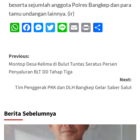
beserta sejumlah anggota Polres Bangkep dan para
tamu undangan lainnya. (ir)
WhatsApp
Facebook
Messenger
Twitter
Line
Email
Print
Share
Post
Previous:
Montop Desa Kelima di Bulut Tuntas Seratus Persen
navigation
Penyaluran BLT DD Tahap Tiga
Next:
Tim Penggerak PKK dan DLH Bangkep Gelar Saber Salut
Berita Sebelumnya