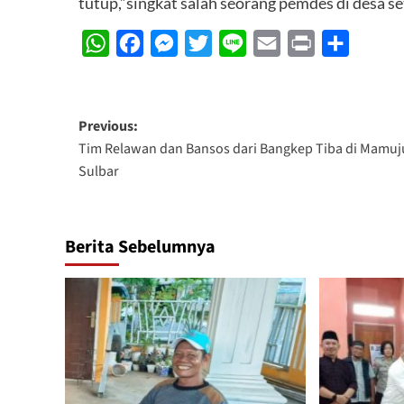
tutup,”singkat salah seorang pemdes di desa se
WhatsApp
Facebook
Messenger
Twitter
Line
Email
Print
Share
Post
Previous:
Tim Relawan dan Bansos dari Bangkep Tiba di Mamuj
navigation
Sulbar
Berita Sebelumnya