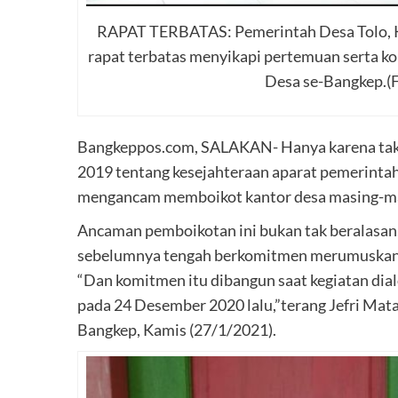
RAPAT TERBATAS: Pemerintah Desa Tolo, K
rapat terbatas menyikapi pertemuan serta 
Desa se-Bangkep.(F
Bangkeppos.com, SALAKAN- Hanya karena tak a
2019 tentang kesejahteraan aparat pemerintah 
mengancam memboikot kantor desa masing-ma
Ancaman pemboikotan ini bukan tak beralas
sebelumnya tengah berkomitmen merumuskan d
“Dan komitmen itu dibangun saat kegiatan dia
pada 24 Desember 2020 lalu,”terang Jefri Ma
Bangkep, Kamis (27/1/2021).