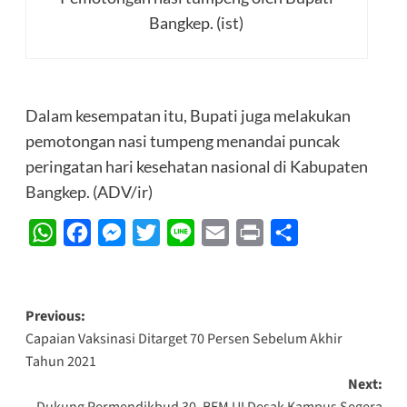
Bangkep. (ist)
Dalam kesempatan itu, Bupati juga melakukan
pemotongan nasi tumpeng menandai puncak
peringatan hari kesehatan nasional di Kabupaten
Bangkep. (ADV/ir)
WhatsApp
Facebook
Messenger
Twitter
Line
Email
Print
Share
Post
Previous:
Capaian Vaksinasi Ditarget 70 Persen Sebelum Akhir
navigation
Tahun 2021
Next:
Dukung Permendikbud 30, BEM UI Desak Kampus Segera