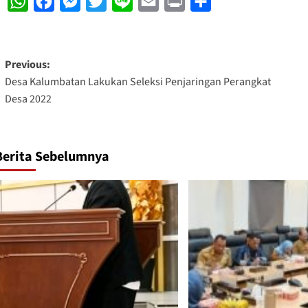
WhatsApp
Facebook
Messenger
Twitter
Line
Email
Print
Share
Post
Previous:
Desa Kalumbatan Lakukan Seleksi Penjaringan Perangkat
navigation
Desa 2022
Berita Sebelumnya