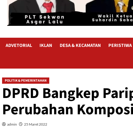
ADVETORIAL
IKLAN
DESA & KECAMATAN
PERISTIWA
POLITIK & PEMERINTAHAN
DPRD Bangkep Pari
Perubahan Komposi
admin
25 Maret 2022