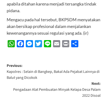
apabila ditahan karena menjadi tersangka tindak
pidana.
Mengacu pada hal tersebut, BKPSDM menyatakan
akan bersikap profesional dalam menjalankan
kewenangannya sesuai regulasi yang ada. (ir)
WhatsApp
Facebook
Messenger
Twitter
Line
Email
Print
Share
Post
Previous:
Kapolres : Selain di Bangkep, Bakal Ada Pejabat Lainnya di
navigation
Balut yang Dicokok
Next:
Pengadaan Alat Pembuatan Minyak Kelapa Desa Palam
2022 Disoal