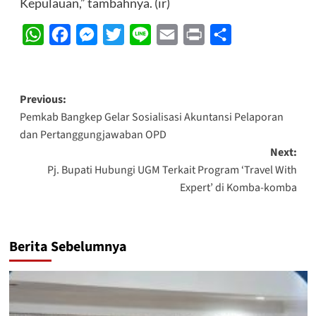
Kepulauan,” tambahnya. (ir)
WhatsApp
Facebook
Messenger
Twitter
Line
Email
Print
Share
Post
Previous:
Pemkab Bangkep Gelar Sosialisasi Akuntansi Pelaporan
navigation
dan Pertanggungjawaban OPD
Next:
Pj. Bupati Hubungi UGM Terkait Program ‘Travel With
Expert’ di Komba-komba
Berita Sebelumnya