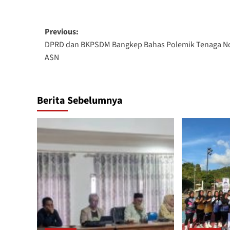
Post
Previous:
DPRD dan BKPSDM Bangkep Bahas Polemik Tenaga N
navigation
ASN
Berita Sebelumnya