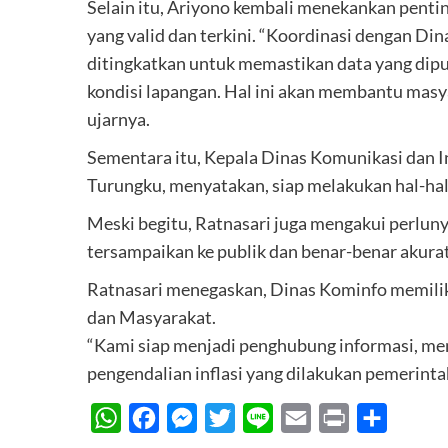
Selain itu, Ariyono kembali menekankan penti
yang valid dan terkini. “Koordinasi dengan Din
ditingkatkan untuk memastikan data yang dipu
kondisi lapangan. Hal ini akan membantu mas
ujarnya.
Sementara itu, Kepala Dinas Komunikasi dan 
Turungku, menyatakan, siap melakukan hal-hal y
Meski begitu, Ratnasari juga mengakui perlun
tersampaikan ke publik dan benar-benar akurat
Ratnasari menegaskan, Dinas Kominfo memilik
dan Masyarakat.
“Kami siap menjadi penghubung informasi, 
pengendalian inflasi yang dilakukan pemerintah
WhatsApp
Facebook
Messenger
Twitter
Line
Email
Print
Share