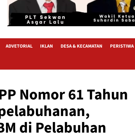
ADVETORIAL
IKLAN
DESA & KECAMATAN
PERISTIWA
 PP Nomor 61 Tahun
epelabuhanan,
BM di Pelabuhan