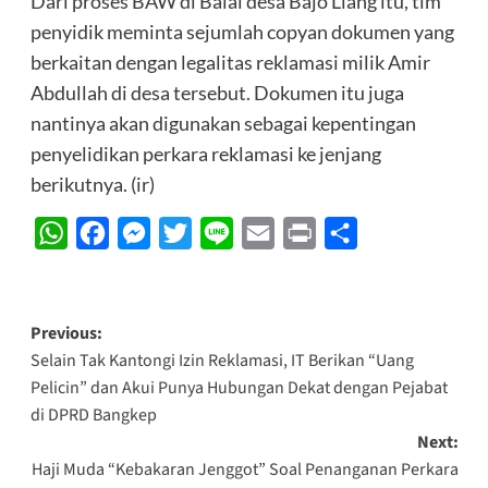
Dari proses BAW di Balai desa Bajo Liang itu, tim
penyidik meminta sejumlah copyan dokumen yang
berkaitan dengan legalitas reklamasi milik Amir
Abdullah di desa tersebut. Dokumen itu juga
nantinya akan digunakan sebagai kepentingan
penyelidikan perkara reklamasi ke jenjang
berikutnya. (ir)
WhatsApp
Facebook
Messenger
Twitter
Line
Email
Print
Share
Post
Previous:
Selain Tak Kantongi Izin Reklamasi, IT Berikan “Uang
navigation
Pelicin” dan Akui Punya Hubungan Dekat dengan Pejabat
di DPRD Bangkep
Next:
Haji Muda “Kebakaran Jenggot” Soal Penanganan Perkara