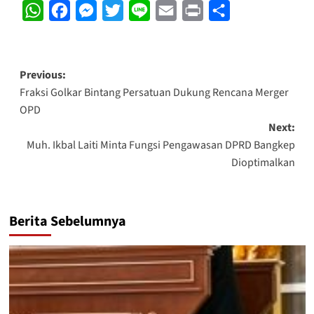
WhatsApp
Facebook
Messenger
Twitter
Line
Email
Print
Share
Post
Previous:
Fraksi Golkar Bintang Persatuan Dukung Rencana Merger
navigation
OPD
Next:
Muh. Ikbal Laiti Minta Fungsi Pengawasan DPRD Bangkep
Dioptimalkan
Berita Sebelumnya