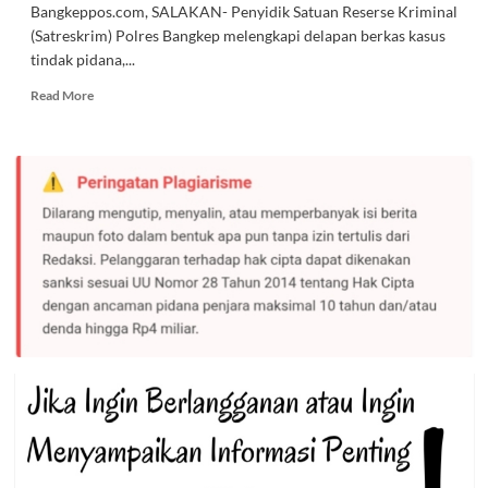
Bangkeppos.com, SALAKAN- Penyidik Satuan Reserse Kriminal
(Satreskrim) Polres Bangkep melengkapi delapan berkas kasus
tindak pidana,...
Read
Read More
more
about
Penyidik
Satreskrim
Polres
Bangkep
Naikkan
8
Berkas
Kasus
ke
Tahap
II