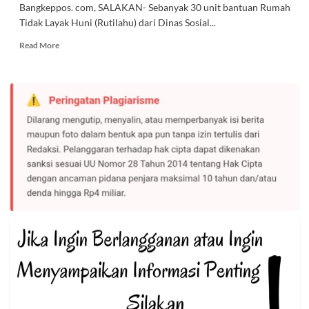
Bangkeppos. com, SALAKAN- Sebanyak 30 unit bantuan Rumah
Tidak Layak Huni (Rutilahu) dari Dinas Sosial...
Read
Read More
more
about
Hanya
3
Kecamatan
di
Bangkep
yang
Dapat
Bantuan
Rutilahu
dari
Dinsos
Tahun
Ini