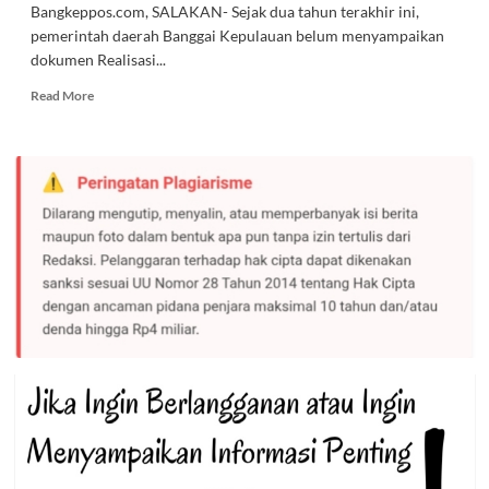
Bangkeppos.com, SALAKAN- Sejak dua tahun terakhir ini,
pemerintah daerah Banggai Kepulauan belum menyampaikan
dokumen Realisasi...
Read
Read More
more
about
Pj.
Bupati
Ihsan
Basir
Diminta
Sampaikan
Dokumen
RLPPD