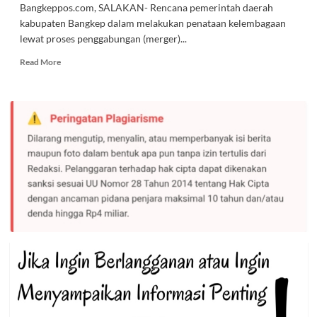
Bangkeppos.com, SALAKAN- Rencana pemerintah daerah
kabupaten Bangkep dalam melakukan penataan kelembagaan
lewat proses penggabungan (merger)...
Read
Read More
more
about
Fraksi
Golkar
Bintang
Persatuan
Dukung
Rencana
Merger
OPD