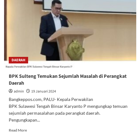
2022
Peringkat
Ke-
3
Soal
Penurunan
Stunting
DAERAH
BPK Sulteng Temukan Sejumlah Masalah di Perangkat
Daerah
admin
19 Januari 2024
Bangkeppos.com, PALU- Kepala Perwakilan
BPK Sulawesi Tengah Binsar Karyanto P mengungkap temuan
sejumlah permasalahan pada perangkat daerah.
Pengungkapan...
Read
Read More
more