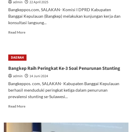
admin
22 April 2025
Bangkeppos.com, SALAKAN- Komisi I DPRD Kabupaten
Banggai Kepulauan (Bangkep) melakukan kunjungan kerja dan
konsultasi langsung...
Read
Read More
more
about
Komisi
I
DAERAH
DPRD
Bangkep
Bangkep Raih Peringkat Ke-3 Soal Penurunan Stunting
Konsultasi
admin
14 Juni 2024
ke
Wagub
Bangkeppos. com, SALAKAN- Kabupaten Banggai Kepulauan
Sulteng
berhasil menduduki peringkat ketiga dalam penurunan
Terkait
prevalensi stunting se-Sulawesi...
Penerapan
Perubahan
Read
Read More
KMK
more
Nomor
about
01.07
Bangkep
Tahun
Raih