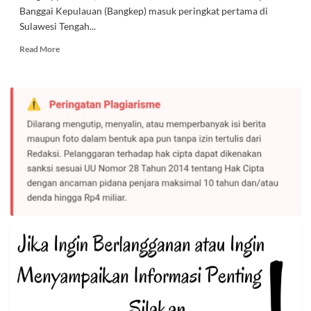
Banggai Kepulauan (Bangkep) masuk peringkat pertama di
Sulawesi Tengah...
Read
Read More
more
about
Bangkep
Peringkat
Pertama
Se-
Sulteng
Penyelesaian
IMB
Lahan
BTS
4G
Kominfo