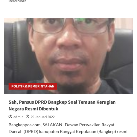
Read More
more
about
Kabupaten
Bangkep
Terpilih
Tuan
Rumah
Rakor
Kepegawaian
se-
Sulteng
2023
POLITIK & PEMERINTAHAN
Sah, Pansus DPRD Bangkep Soal Temuan Kerugian
Negara Resmi Dibentuk
admin
29 Januari 2022
Bangkeppos.com, SALAKAN- Dewan Perwakilan Rakyat
Daerah (DPRD) kabupaten Banggai Kepulauan (Bangkep) resmi