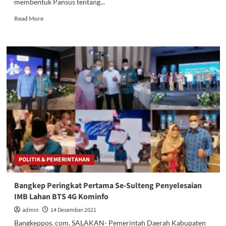
membentuk Pansus tentang...
Read
Read More
more
about
Sah,
Pansus
DPRD
Bangkep
Soal
Temuan
Kerugian
Negara
Resmi
Dibentuk
POLITIK & PEMERINTAHAN
Bangkep Peringkat Pertama Se-Sulteng Penyelesaian
IMB Lahan BTS 4G Kominfo
admin
14 Desember 2021
Bangkeppos. com, SALAKAN- Pemerintah Daerah Kabupaten