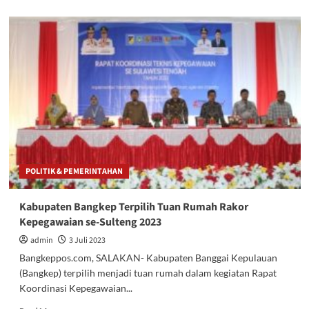
about
BPK
Sulteng
Temukan
Sejumlah
Masalah
di
Perangkat
Daerah
POLITIK & PEMERINTAHAN
Kabupaten Bangkep Terpilih Tuan Rumah Rakor
Kepegawaian se-Sulteng 2023
admin
3 Juli 2023
Bangkeppos.com, SALAKAN- Kabupaten Banggai Kepulauan
(Bangkep) terpilih menjadi tuan rumah dalam kegiatan Rapat
Koordinasi Kepegawaian...
Read