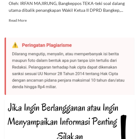
Oleh: IRFAN MAJIRUNG, Bangkeppos TEKA-teki soal dalang
utama dibalik penangkapan Wakil Ketua II DPRD Bangkep,...
Read
Read More
more
about
Siapa
Dalang
Utama
Dibalik
Penangkapan
Wakil
Ketua
II
DPRD
Bangkep
?