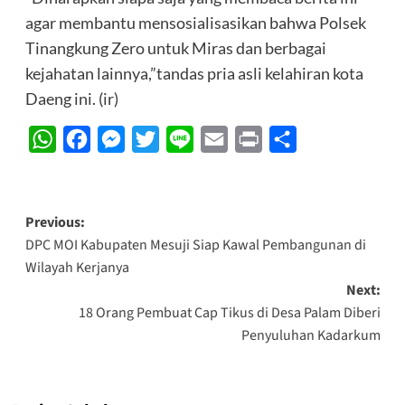
agar membantu mensosialisasikan bahwa Polsek
Tinangkung Zero untuk Miras dan berbagai
kejahatan lainnya,”tandas pria asli kelahiran kota
Daeng ini. (ir)
WhatsApp
Facebook
Messenger
Twitter
Line
Email
Print
Share
Post
Previous:
DPC MOI Kabupaten Mesuji Siap Kawal Pembangunan di
navigation
Wilayah Kerjanya
Next:
18 Orang Pembuat Cap Tikus di Desa Palam Diberi
Penyuluhan Kadarkum