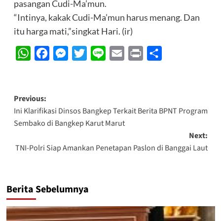
pasangan Cudi-Ma’mun.
“Intinya, kakak Cudi-Ma’mun harus menang. Dan
itu harga mati,”singkat Hari. (ir)
WhatsApp
Facebook
Messenger
Twitter
Line
Email
Print
Share
Post
Previous:
Ini Klarifikasi Dinsos Bangkep Terkait Berita BPNT Program
navigation
Sembako di Bangkep Karut Marut
Next:
TNI-Polri Siap Amankan Penetapan Paslon di Banggai Laut
Berita Sebelumnya