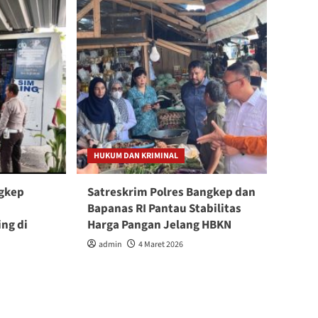
HUKUM DAN KRIMINAL
ngkep
Satreskrim Polres Bangkep dan
Bapanas RI Pantau Stabilitas
ng di
Harga Pangan Jelang HBKN
admin
4 Maret 2026