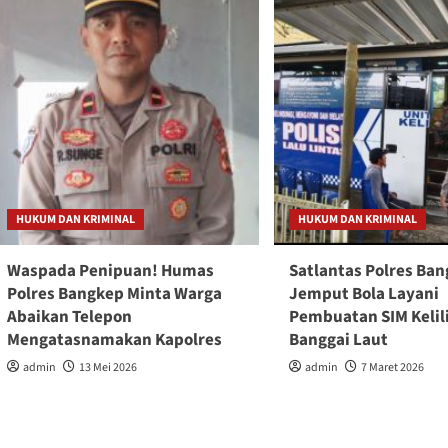
HUKUM DAN KRIMINAL
HUKUM DAN KRIMINAL
Waspada Penipuan! Humas
Satlantas Polres Ba
Polres Bangkep Minta Warga
Jemput Bola Layani
Abaikan Telepon
Pembuatan SIM Kelili
Mengatasnamakan Kapolres
Banggai Laut
admin
13 Mei 2026
admin
7 Maret 2026