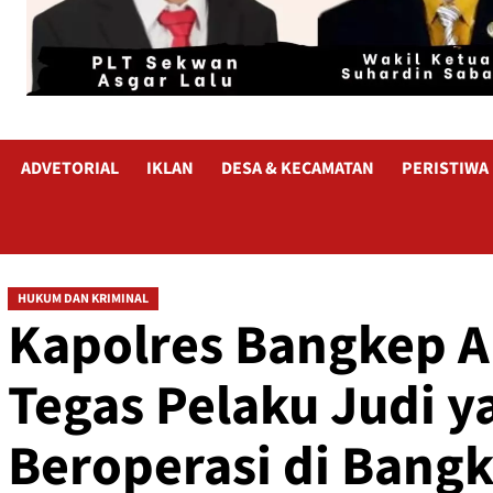
ADVETORIAL
IKLAN
DESA & KECAMATAN
PERISTIWA
HUKUM DAN KRIMINAL
Kapolres Bangkep A
Tegas Pelaku Judi y
Beroperasi di Bang