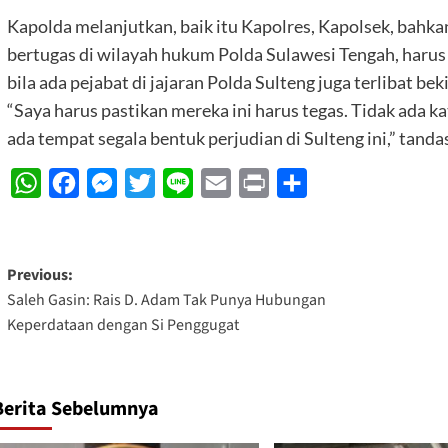
Kapolda melanjutkan, baik itu Kapolres, Kapolsek, bahkan
bertugas di wilayah hukum Polda Sulawesi Tengah, harus t
bila ada pejabat di jajaran Polda Sulteng juga terlibat bek
“Saya harus pastikan mereka ini harus tegas. Tidak ada ka
ada tempat segala bentuk perjudian di Sulteng ini,” tandas
WhatsApp
Facebook
Messenger
Twitter
Line
Email
Print
Share
Post
Previous:
Saleh Gasin: Rais D. Adam Tak Punya Hubungan
navigation
Keperdataan dengan Si Penggugat
Berita Sebelumnya