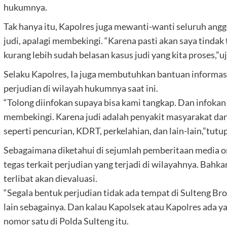
hukumnya.
Tak hanya itu, Kapolres juga mewanti-wanti seluruh anggo
judi, apalagi membekingi. “Karena pasti akan saya tindak
kurang lebih sudah belasan kasus judi yang kita proses,”u
Selaku Kapolres, Ia juga membutuhkan bantuan informasi
perjudian di wilayah hukumnya saat ini.
“Tolong diinfokan supaya bisa kami tangkap. Dan infokan
membekingi. Karena judi adalah penyakit masyarakat dan d
seperti pencurian, KDRT, perkelahian, dan lain-lain,”tutu
Sebagaimana diketahui di sejumlah pemberitaan media o
tegas terkait perjudian yang terjadi di wilayahnya. Bahka
terlibat akan dievaluasi.
“Segala bentuk perjudian tidak ada tempat di Sulteng Broo
lain sebagainya. Dan kalau Kapolsek atau Kapolres ada ya
nomor satu di Polda Sulteng itu.