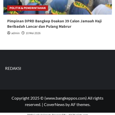
POLITIK & PEMERINTAHAN
Pimpinan DPRD Bangkep Doakan 39 Calon Jamaah Haji
Beribadah Lancar dan Pulang Mabrur
admin
10 Mei 2026
REDAKSI
Copyright 2025 © (www.bangkeppos.com) All rights
reserved.
|
CoverNews
by AF themes.
PHP Code Snippets
Powered By :
XYZScripts.com