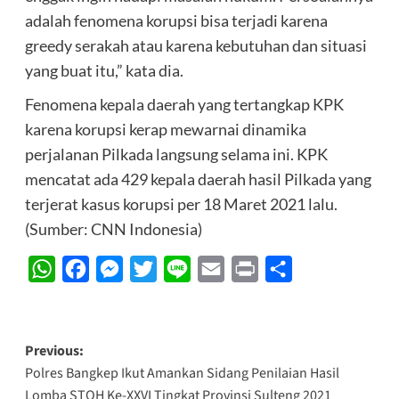
adalah fenomena korupsi bisa terjadi karena
greedy serakah atau karena kebutuhan dan situasi
yang buat itu,” kata dia.
Fenomena kepala daerah yang tertangkap KPK
karena korupsi kerap mewarnai dinamika
perjalanan Pilkada langsung selama ini. KPK
mencatat ada 429 kepala daerah hasil Pilkada yang
terjerat kasus korupsi per 18 Maret 2021 lalu.
(Sumber: CNN Indonesia)
WhatsApp
Facebook
Messenger
Twitter
Line
Email
Print
Share
Post
Previous:
Polres Bangkep Ikut Amankan Sidang Penilaian Hasil
navigation
Lomba STQH Ke-XXVI Tingkat Provinsi Sulteng 2021