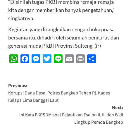
“Disinilah tugas PKBI membina remaja-remaja
kita dengan memberikan banyak pengetahuan,”
singkatnya.
Kegiatan yang dirangkaikan dengan buka puasa
bersama itu, dihadiri oleh sejumlah pengurus dan
generasi muda PKBI Provinsi Sulteng. (ir)
WhatsApp
Facebook
Messenger
Twitter
Line
Email
Print
Share
Post
Previous:
Korupsi Dana Desa, Polres Bangkep Tahan Pj. Kades
navigation
Kelapa Lima Banggai Laut
Next:
Ini Kata BKPSDM soal Pelantikan Eselon II, III dan IV di
Lingkup Pemda Bangkep