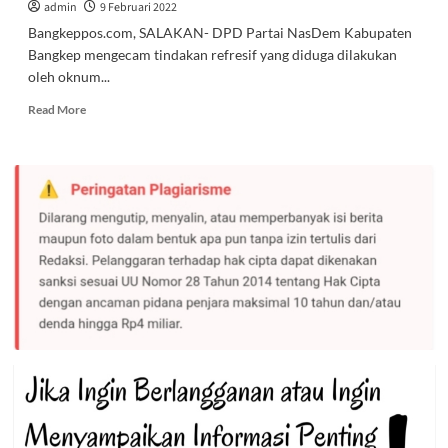
admin
9 Februari 2022
Bangkeppos.com, SALAKAN- DPD Partai NasDem Kabupaten
Bangkep mengecam tindakan refresif yang diduga dilakukan
oleh oknum...
Read
Read More
more
about
DPD
Partai
Nasdem
Bangkep
Keluarkan
Sikap
Tegas
Soal
Dugaan
Tindakan
Refresif
Oknum
Aparat
Polisi
dalam