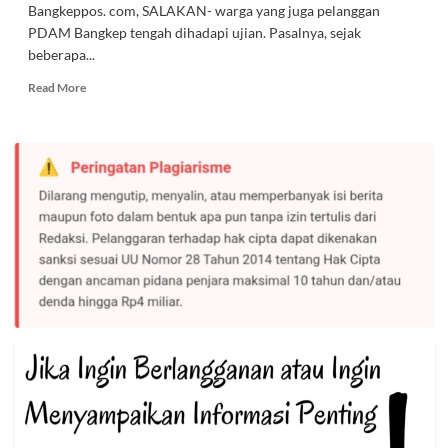
Bangkeppos. com, SALAKAN- warga yang juga pelanggan
PDAM Bangkep tengah dihadapi ujian. Pasalnya, sejak
beberapa...
Read
Read More
more
about
Krisis
Air
Bersih
di
Salakan,
Warga
Kesal
dan
Minta
Direktur
PDAM
Dicopot