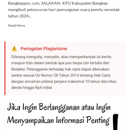
Bangkeppos. com, SALAKAN- KPU Kabupaten Bangkep
mengikuti peluncuran hari pemungutan suara pemilu serentak
tahun 2024...
Read
Read More
more
about
KPU
Bangkep
Ikuti
Launching
Hari
Pemungutan
Suara
Pemilu
Serentak
2024