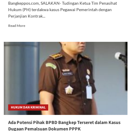
Bangkeppos.com, SALAKAN- Tudingan Ketua Tim Penasihat
Hukum (PH) terdakwa kasus Pegawai Pemerintah dengan
Perjanjian Kontrak...
Read
Read More
more
about
Dituding
Tak
Bisa
Perlihatkan
Dokumen
Palsu
di
Sidang
Kasus
P3K
Bangkep,
Kasi
HUKUM DAN KRIMINAL
Intel
:
Itu
Ada Potensi Pihak BPBD Bangkep Terseret dalam Kasus
Versi
Dugaan Pemalsuan Dokumen PPPK
PH