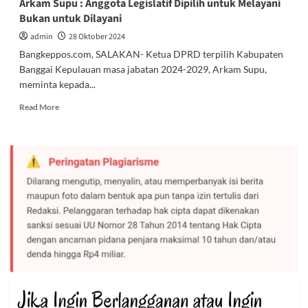
Arkam Supu : Anggota Legislatif Dipilih untuk Melayani
Bukan untuk Dilayani
admin
28 Oktober 2024
Bangkeppos.com, SALAKAN- Ketua DPRD terpilih Kabupaten
Banggai Kepulauan masa jabatan 2024-2029, Arkam Supu,
meminta kepada...
Read
Read More
more
about
Arkam
Supu
:
Anggota
Legislatif
Dipilih
untuk
Melayani
Bukan
untuk
Dilayani