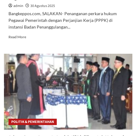
Terdakwa
admin
30 Agustus 2025
Bangkeppos.com, SALAKAN- Penanganan perkara hukum
Pegawai Pemerintah dengan Perjanjian Kerja (PPPK) di
instansi Badan Penanggulangan...
Read
Read More
more
about
Ada
Potensi
Pihak
BPBD
Bangkep
Terseret
dalam
Kasus
Dugaan
Pemalsuan
Dokumen
PPPK
POLITIK & PEMERINTAHAN