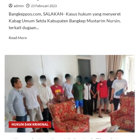
admin
23 Februari 2023
Bangkeppos.com, SALAKAN- Kasus hukum yang menyeret
Kabag Umum Setda Kabupaten Bangkep Mustarim Nursin,
terkait dugaan...
Read
Read More
more
about
Pj.
Bupati
Bangkep
Nyatakan
tak
akan
Intervensi
Kasus
Hukum
Kabag
Umum
HUKUM DAN KRIMINAL