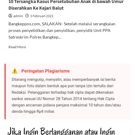
10 Tersangka Kasus Persetubuhan Anak di bawah Umur
Diserahkan Ke Kejari Balut
admin
3 Februari 2023
Bangkeppos.com, SALAKAN- Setelah melalui serangkaian
proses penyelidikan dan penyidikan, penyidik Unit PPA
Satreskrim Polres Bangkep...
Read
Read More
more
about
10
Tersangka
Kasus
Persetubuhan
Anak
di
bawah
Umur
Diserahkan
Ke
Kejari
Balut