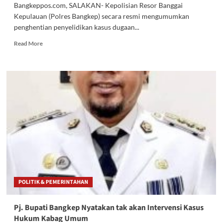
Bangkeppos.com, SALAKAN- Kepolisian Resor Banggai
Kepulauan (Polres Bangkep) secara resmi mengumumkan
penghentian penyelidikan kasus dugaan...
Read
Read More
more
about
Tak
Cukup
Alat
Bukti,
Polres
Bangkep
Hentikan
Penyelidikan
Kasus
Dugaan
Pencabulan
Anak
POLITIK & PEMERINTAHAN
Pj. Bupati Bangkep Nyatakan tak akan Intervensi Kasus
Hukum Kabag Umum