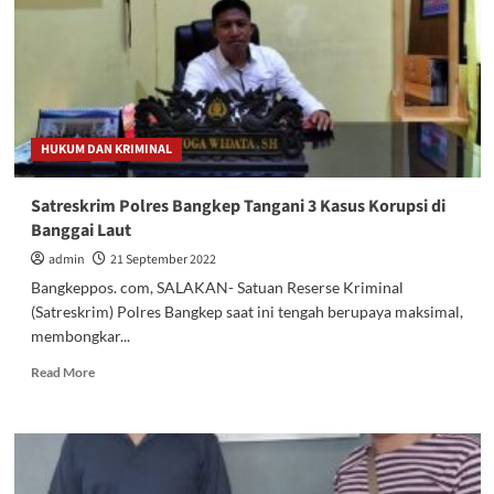
terkait
Kasus
Pemalsuan
Tandatangan
Dokumen
APBDes
dan
HUKUM DAN KRIMINAL
DPA
2019
Satreskrim Polres Bangkep Tangani 3 Kasus Korupsi di
Banggai Laut
admin
21 September 2022
Bangkeppos. com, SALAKAN- Satuan Reserse Kriminal
(Satreskrim) Polres Bangkep saat ini tengah berupaya maksimal,
membongkar...
Read
Read More
more
about
Satreskrim
Polres
Bangkep