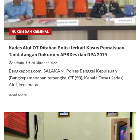
Korupsi
Dana
Hibah
Bawaslu
Balut
HUKUM DAN KRIMINAL
Kades Alul OT Ditahan Polisi terkait Kasus Pemalsuan
Tandatangan Dokumen APBDes dan DPA 2019
admin
28 Oktober 2022
Bangkeppos.com, SALAKAN- Polres Banggai Kepulauan
(Bangkep) menahan tersangka, OT (50), Kepala Desa (Kades)
Alul, kecamatan...
Read
Read More
more
about
Kades
Alul
OT
Ditahan
Polisi