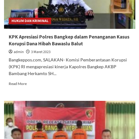
Lima
Banggai
Laut
HUKUM DAN KRIMINAL
KPK Apresiasi Polres Bangkep dalam Penanganan Kasus
Korupsi Dana Hibah Bawaslu Balut
admin
3 Maret 2023
Bangkeppos.com, SALAKAN- Komisi Pemberantasan Korupsi
(KPK) RI mengapresiasi kinerja Kapolres Bangkep AKBP
Bambang Herkamto SH...
Read
Read More
more
about
KPK
Apresiasi
Polres
Bangkep
dalam
Penanganan
Kasus