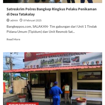
Satreskrim Polres Bangkep Ringkus Pelaku Penikaman
di Desa Tatakalay
admin
8 Februari 2025
Bangkeppos.com, SALAKAN- Tim gabungan dari Unit 1 Tindak
Pidana Umum (Tipidum) dan Unit Resmob Sat...
Read
Read More
more
about
Satreskrim
Polres
Bangkep
Ringkus
Pelaku
Penikaman
di
Desa
Tatakalay
HUKUM DAN KRIMINAL