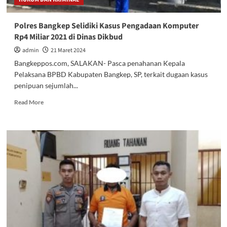
Polres Bangkep Selidiki Kasus Pengadaan Komputer
Rp4 Miliar 2021 di Dinas Dikbud
admin
21 Maret 2024
Bangkeppos.com, SALAKAN- Pasca penahanan Kepala
Pelaksana BPBD Kabupaten Bangkep, SP, terkait dugaan kasus
penipuan sejumlah...
Read
Read More
more
about
Polres
Bangkep
Selidiki
Kasus
Pengadaan
Komputer
Rp4
Miliar
2021
di
Dinas