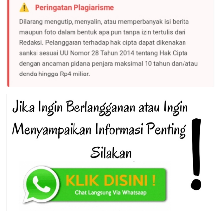
Pria
Ini
Cabuli
Anak
Tirinya
Sejak
Masih
di
Bangku
SD