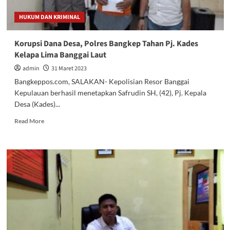
Dikbud
HUKUM DAN KRIMINAL
Korupsi Dana Desa, Polres Bangkep Tahan Pj. Kades
Kelapa Lima Banggai Laut
admin
31 Maret 2023
Bangkeppos.com, SALAKAN- Kepolisian Resor Banggai
Kepulauan berhasil menetapkan Safrudin SH, (42), Pj. Kepala
Desa (Kades)...
Read
Read More
more
about
Korupsi
Dana
Desa,
Polres
Bangkep
Tahan
Pj.
Kades
Kelapa