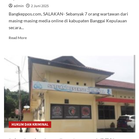
admin
2 Juni 2025
Bangkeppos.com, SALAKAN- Sebanyak 7 orang wartawan dari
masing-masing media online di kabupaten Banggai Kepulauan
secara...
Read
Read More
more
about
Kadis
Kominfo
Bangkep
dan
Kabid
IKP
Amin
Talib
Dipolisikan
HUKUM DAN KRIMINAL