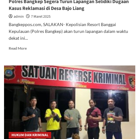
Polres Bangkep Segera Turun Lapangan Selidiki Dugaan
Kasus Reklamasi di Desa Bajo Liang
admin
7 Maret 2025
Bangkeppos.com, SALAKAN- Kepolisian Resort Banggai
Kepulauan (Polres Bangkep) akan turun lapangan dalam waktu
dekat ini...
Read
Read More
more
about
Polres
Bangkep
Segera
Turun
Lapangan
Selidiki
Dugaan
Kasus
Reklamasi
di
Desa
Bajo
HUKUM DAN KRIMINAL
Liang