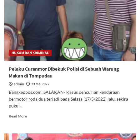
Tangani
3
Kasus
Korupsi
di
Banggai
Laut
HUKUM DAN KRIMINAL
Pelaku Curanmor Dibekuk Polisi di Sebuah Warung
Makan di Tompudau
admin
23 Mei 2022
Bangkeppos.com, SALAKAN- Kasus pencurian kendaraan
bermotor roda dua terjadi pada Selasa (17/5/2022) lalu, sekira
pukul...
Read
Read More
more
about
Pelaku
Curanmor