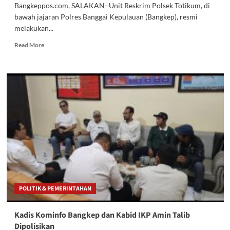
Bangkeppos.com, SALAKAN- Unit Reskrim Polsek Totikum, di
bawah jajaran Polres Banggai Kepulauan (Bangkep), resmi
melakukan...
Read
Read More
more
about
Aniaya
Mantan
Isteri
di
Kalumbatan,
Rahman
Dg.
Mansyur
Dibekuk
Polisi
POLITIK & PEMERINTAHAN
Kadis Kominfo Bangkep dan Kabid IKP Amin Talib
Dipolisikan